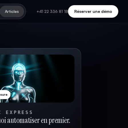
Articles
+41 22 336 81 18
Réserver une démo
esure
C EXPRESS
uoi automatiser en premier.